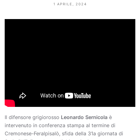
1 APRILE, 2024
Il difensore grigiorosso
Leonardo
Sernicola
è
intervenuto in conferenza stampa al termine di
Cremonese-Feralpisalò, sfida della 31a giornata di