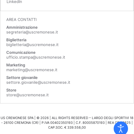
LinkedIn
AREA CONTATTI
Amministrazione
segreteria@uscremonese.it
Biglietteria
biglietteria@uscremonese.it
Comunicazione
ufficio.stampa@uscremonese.it
Marketing
marketing@uscremonese.it
Settore giovanile
settore.giovanile@uscremonese.it
Store
store@uscremonese.it
US CREMONESE SPA | ©
2026
| ALL RIGHTS RESERVED – LARGO DEGLI SPORTIVI 18
- 26100 CREMONA (CR) | P.IVA 00402350193 | C.F. 80005870193 | REA CR 98825 |
CAP.SOC. € 339.558,00