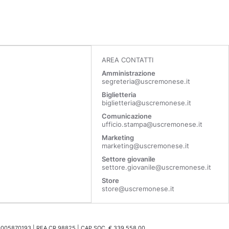
AREA CONTATTI
Amministrazione
segreteria@uscremonese.it
Biglietteria
biglietteria@uscremonese.it
Comunicazione
ufficio.stampa@uscremonese.it
Marketing
marketing@uscremonese.it
Settore giovanile
settore.giovanile@uscremonese.it
Store
store@uscremonese.it
0005870193 | REA CR 98825 | CAP.SOC. € 339.558,00