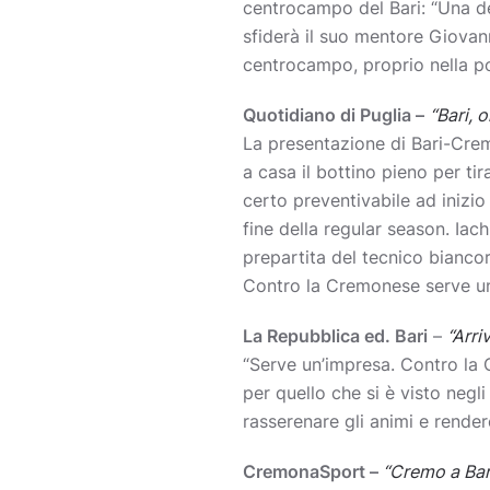
centrocampo del Bari: “Una de
sfiderà il suo mentore Giovan
centrocampo, proprio nella po
Quotidiano di Puglia –
“Bari, 
La presentazione di Bari-Crem
a casa il bottino pieno per tir
certo preventivabile ad inizio 
fine della regular season. Iach
prepartita del tecnico biancor
Contro la Cremonese serve u
La Repubblica ed. Bari
–
“Arri
“Serve un’impresa. Contro la C
per quello che si è visto negl
rasserenare gli animi e rende
CremonaSport –
“Cremo a Bari