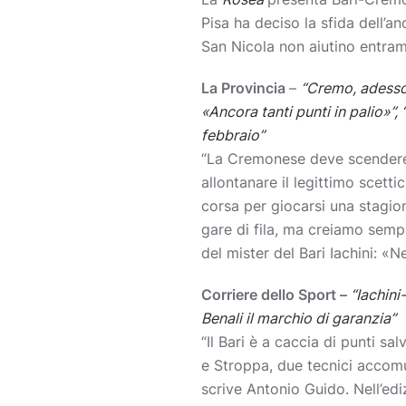
Pisa ha deciso la sfida dell’a
San Nicola non aiutino entramb
La Provincia
–
“Cremo, adesso r
«Ancora tanti punti in palio»”, 
febbraio”
“La Cremonese deve scendere 
allontanare il legittimo scett
corsa per giocarsi una stagi
gare di fila, ma creiamo semp
del mister del Bari Iachini: «N
Corriere dello Sport –
“Iachini
Benali il marchio di garanzia”
“Il Bari è a caccia di punti s
e Stroppa, due tecnici accomun
scrive Antonio Guido. Nell’ed