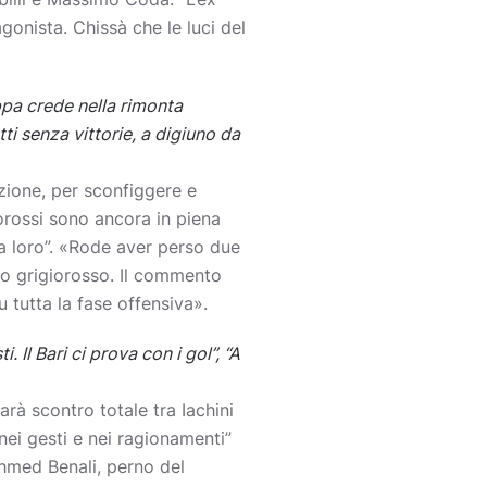
gonista. Chissà che le luci del
oppa crede nella rimonta
tti senza vittorie, a digiuno da
zione, per sconfiggere e
iorossi sono ancora in piena
a loro”. «Rode aver perso due
co grigiorosso. Il commento
u tutta la fase offensiva».
. Il Bari ci prova con i gol”, “A
arà scontro totale tra Iachini
nei gesti e nei ragionamenti”
Ahmed Benali, perno del