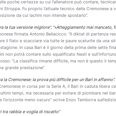
lle poche certezze su cui l’allenatore può contare, tecnic
ni Stroppa. Fu proprio l’attuale tecnico della Cremonese a v
sizione da cui Iachini non intende spostarlo”.
ora la tua versione migliore”, “«Atteggiamento mai mancato, fi
onese firmata Antonio Bellacicco: “Il diktat di partenza re
are il fiato e scacciare via tutte le paure scaturite da una si
stagione. In casa Bari è il giorno della prima delle sette fi
ini non potrà contare sullo squalificato Nasti e sull’infortu
osso: “La classifica rimane difficile, ma non è questo il temp
na grande prestazione”
va la Cremonese: la prova più difficile per un Bari in affanno”.
remonese in corsa per la Serie A, il Bari in caduta libera c
i ultimi tempi, ma necessaria per evitare di piombare nel bar
re l’orizzonte meno oscuro” scrive Enzo Tamborra sull’ediz
 tra rabbia
e voglia di riscatto”