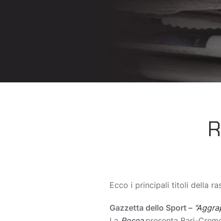
R
Ecco i principali titoli della 
Gazzetta dello Sport –
“Aggrap
La
Rosea
presenta Bari-Cremon