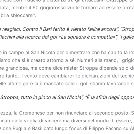
ndata, mentre il 90 grigiorosso vuole tornare ad essere prota
i a sbloccarsi”.
eagisci. Contro il Bari ferito è vietato fallire ancora”, “Str
“Iachini alla ricerca del gol «La squadra è compatta»”, “I galle
in campo al San Nicola per dimostrare che ha capito la le
icismo che si è creato attorno a sé. Numeri alla mano, i grig
one grandiosa, ma come dice mister Stroppa dipende solo d
re tanto. Il vento deve cambiare» le dichiarazioni del tecni
elle ultime gare ci è mancato solo il gol, stiamo lavorando s
-Stroppa, tutto in gioco al San Nicola”, “È la sfida degli opposti
alvezza, la Cremonese per non rinunciare al secondo posto. S
ati dalla voglia di vincere ma diversi nel modo di essere, 
izione Puglia e Basilicata lungo focus di Filippo Fasano su 