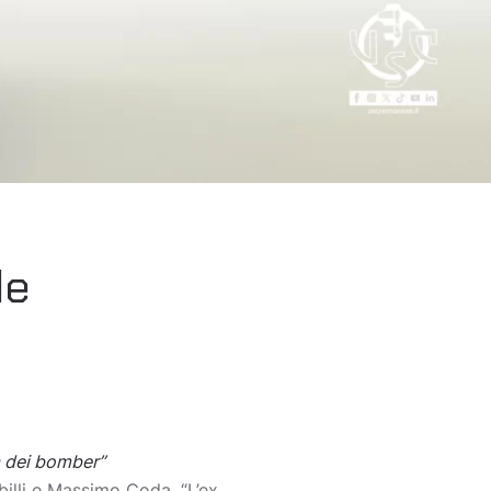
le
a dei bomber”
billi e Massimo Coda. “L’ex