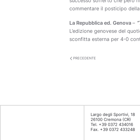
successo sofferto che però ril
commentare il posticipo della
La Repubblica ed. Genova
–
“
L’edizione genovese del quotidi
sconfitta esterna per 4-0 co
PRECEDENTE
Largo degli Sportivi, 18
26100 Cremona (CR)
Tel. +39 0372 434016
Fax. +39 0372 433248