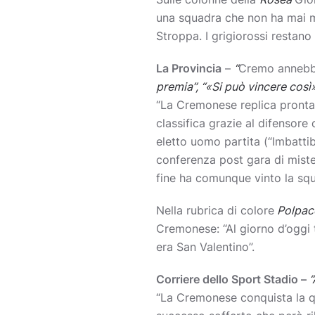
una squadra che non ha mai mol
Stroppa. I grigiorossi restano
La Provincia
–
“
Cremo annebbi
premia”, “«Si può vincere così
“La Cremonese replica prontam
classifica grazie al difensore
eletto uomo partita (“Imbattib
conferenza post gara di mister
fine ha comunque vinto la squ
Nella rubrica di colore
Polpacc
Cremonese: “Al giorno d’oggi 
era San Valentino”.
Corriere dello Sport Stadio –
“
“La Cremonese conquista la qu