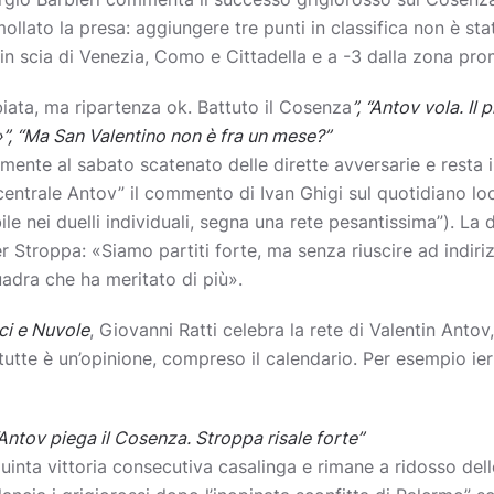
lato la presa: aggiungere tre punti in classifica non è sta
 in scia di Venezia, Como e Cittadella e a -3 dalla zona pro
ata, ma ripartenza ok. Battuto il Cosenza
”, “Antov vola. Il
»”, “Ma San Valentino non è fra un mese?”
ente al sabato scatenato delle dirette avversarie e resta i
 centrale Antov” il commento di Ivan Ghigi sul quotidiano loc
ile nei duelli individuali, segna una rete pesantissima”). La
 Stroppa: «Siamo partiti forte, ma senza riuscire ad indirizz
adra che ha meritato di più».
i e Nuvole
, Giovanni Ratti celebra la rete di Valentin Antov
tutte è un’opinione, compreso il calendario. Per esempio ier
Antov piega il Cosenza. Stroppa risale forte”
inta vittoria consecutiva casalinga e rimane a ridosso delle