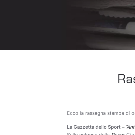
Ra
Ecco la rassegna stampa di og
La Gazzetta dello Sport
–
“Ant
Sulle colonne della
Rosea
Gio