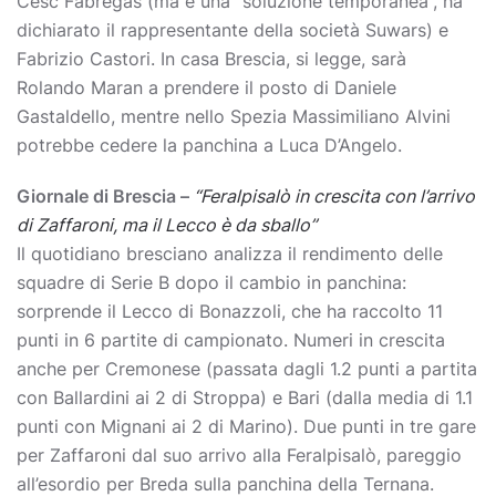
Cesc Fabregas (ma è una “soluzione temporanea”, ha
dichiarato il rappresentante della società Suwars) e
Fabrizio Castori. In casa Brescia, si legge, sarà
Rolando Maran a prendere il posto di Daniele
Gastaldello, mentre nello Spezia Massimiliano Alvini
potrebbe cedere la panchina a Luca D’Angelo.
Giornale di Brescia –
“Feralpisalò in crescita con l’arrivo
di Zaffaroni, ma il Lecco è da sballo”
Il quotidiano bresciano analizza il rendimento delle
squadre di Serie B dopo il cambio in panchina:
sorprende il Lecco di Bonazzoli, che ha raccolto 11
punti in 6 partite di campionato. Numeri in crescita
anche per Cremonese (passata dagli 1.2 punti a partita
con Ballardini ai 2 di Stroppa) e Bari (dalla media di 1.1
punti con Mignani ai 2 di Marino). Due punti in tre gare
per Zaffaroni dal suo arrivo alla Feralpisalò, pareggio
all’esordio per Breda sulla panchina della Ternana.