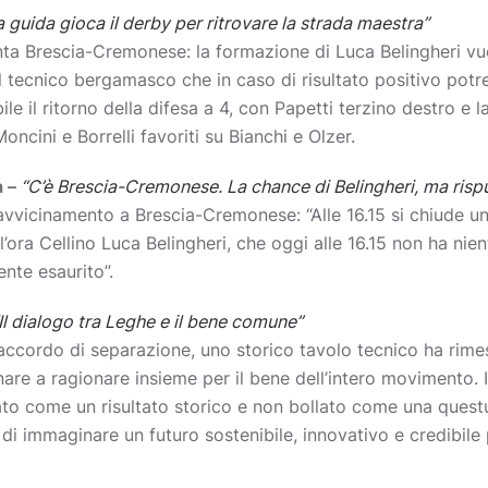
a guida gioca il derby per ritrovare la strada maestra”
nta Brescia-Cremonese: la formazione di Luca Belingheri vuo
il tecnico bergamasco che in caso di risultato positivo pot
le il ritorno della difesa a 4, con Papetti terzino destro e 
Moncini e Borrelli favoriti su Bianchi e Olzer.
a –
“C’è Brescia-Cremonese. La chance di Belingheri, ma risp
’avvicinamento a Brescia-Cremonese: “Alle 16.15 si chiude u
l’ora Cellino Luca Belingheri, che oggi alle 16.15 non ha ni
nte esaurito”.
Il dialogo tra Leghe e il bene comune”
l’accordo di separazione, uno storico tavolo tecnico ha rime
ornare a ragionare insieme per il bene dell’intero movimento.
to come un risultato storico e non bollato come una quest
di immaginare un futuro sostenibile, innovativo e credibile p