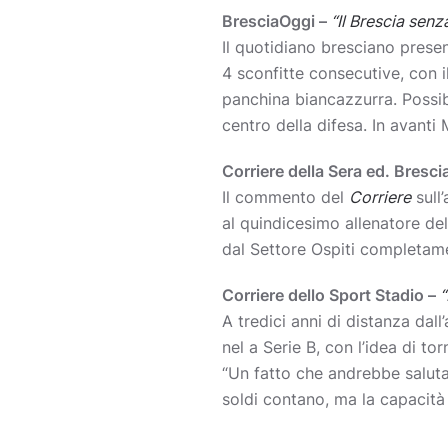
BresciaOggi –
“Il Brescia senz
Il quotidiano bresciano prese
4 sconfitte consecutive, con 
panchina biancazzurra. Possibi
centro della difesa. In avanti 
Corriere della Sera ed. Bresci
Il commento del
Corriere
sull
al quindicesimo allenatore del
dal Settore Ospiti completame
Corriere dello Sport Stadio –
“
A tredici anni di distanza dal
nel a Serie B, con l’idea di t
“Un fatto che andrebbe saluta
soldi contano, ma la capacità 