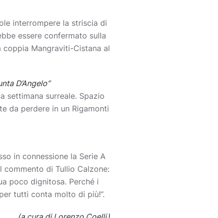
le interrompere la striscia di
rebbe essere confermato sulla
la coppia Mangraviti-Cistana al
unta D’Angelo”
na settimana surreale. Spazio
ente da perdere in un Rigamonti
sso in connessione la Serie A
 Il commento di Tullio Calzone:
ua poco dignitosa. Perché i
er tutti conta molto di più!”.
(a cura di Lorenzo Coelli)