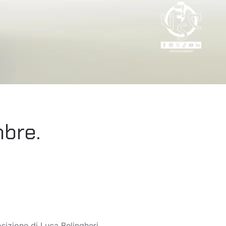
bre.
sizione di Luca Belingheri,