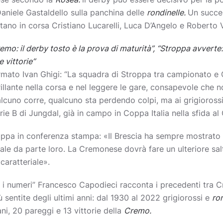
niele Gastaldello sulla panchina delle
rondinelle.
Un succe
tano in corsa Cristiano Lucarelli, Luca D’Angelo e Roberto 
emo: il derby tosto è la prova di maturità”, “Stroppa avverte:
e vittorie”
rmato Ivan Ghigi: “La squadra di Stroppa tra campionato e Co
rillante nella corsa e nel leggere le gare, consapevole che n
ualcuno corre, qualcuno sta perdendo colpi, ma ai grigiorossi
rie B di Jungdal, già in campo in Coppa Italia nella sfida al 
roppa in conferenza stampa: «Il Brescia ha sempre mostrato 
le da parte loro. La Cremonese dovrà fare un ulteriore salt
aratteriale».
dà i numeri” Francesco Capodieci racconta i precedenti tra 
ù sentite degli ultimi anni: dal 1930 al 2022 grigiorossi e
ro
ni, 20 pareggi e 13 vittorie della
Cremo.