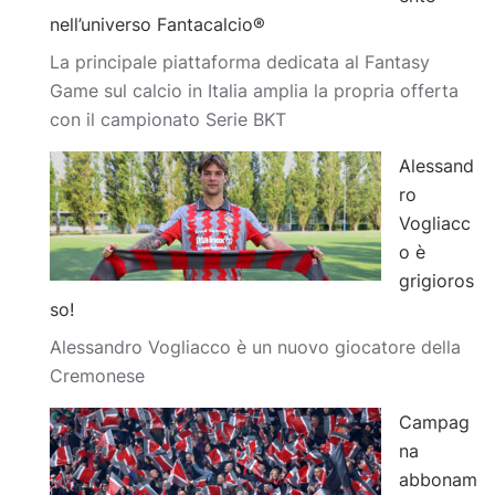
nell’universo Fantacalcio®
La principale piattaforma dedicata al Fantasy
Game sul calcio in Italia amplia la propria offerta
con il campionato Serie BKT
Alessand
ro
Vogliacc
o è
grigioros
so!
Alessandro Vogliacco è un nuovo giocatore della
Cremonese
Campag
na
abbonam