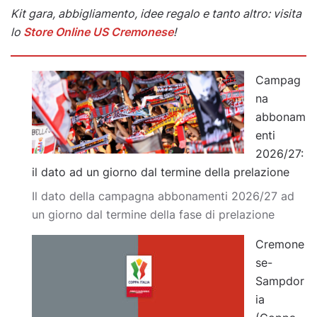
Kit gara, abbigliamento, idee regalo e tanto altro: visita
lo
Store Online US Cremonese
!
Campag
na
abbonam
enti
2026/27:
il dato ad un giorno dal termine della prelazione
Il dato della campagna abbonamenti 2026/27 ad
un giorno dal termine della fase di prelazione
Cremone
se-
Sampdor
ia