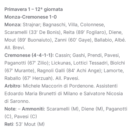
Primavera 1 – 12ª giornata
Monza-Cremonese 1-0
Monza:
Strajnar; Bagnaschi, Villa, Colonnese,
Scaramelli (33′ De Bonis), Reita (89′ Fogliaro), Diene,
Mout (89′ Buonaiuto), Zanni (60′ Gaye), Ballabio, Albé.
All. Brevi.
Cremonese (4-4-1-1):
Cassin; Gashi, Prendi, Pavesi,
Paganotti (67′ Zilio); Lickunas, Lottici Tessadri, Biolchi
(67′ Murante), Ragnoli Galli (84′ Achi Ange); Lamorte,
Raballo (67′ Herzuah). All. Pavesi.
Arbitro
: Michele Maccorin di Pordenone. Assistenti
Edoardo Maria Brunetti di Milano e Salvatore Nicosia
di Saronno.
Note
: –
Ammoniti:
Scaramelli (M), Diene (M), Paganotti
(C), Pavesi (C)
Reti
: 53′ Mout (M)