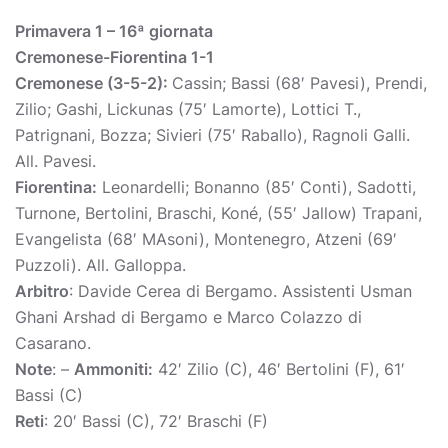
Primavera 1 – 16ª giornata
Cremonese-Fiorentina 1-1
Cremonese (3-5-2):
Cassin; Bassi (68′ Pavesi), Prendi,
Zilio; Gashi, Lickunas (75′ Lamorte), Lottici T.,
Patrignani, Bozza; Sivieri (75′ Raballo), Ragnoli Galli.
All. Pavesi.
Fiorentina:
Leonardelli; Bonanno (85′ Conti), Sadotti,
Turnone, Bertolini, Braschi, Koné, (55′ Jallow) Trapani,
Evangelista (68′ MAsoni), Montenegro, Atzeni (69′
Puzzoli). All. Galloppa.
Arbitro
: Davide Cerea di Bergamo. Assistenti Usman
Ghani Arshad di Bergamo e Marco Colazzo di
Casarano.
Note
: –
Ammoniti:
42′ Zilio (C), 46′ Bertolini (F), 61′
Bassi (C)
Reti
: 20′ Bassi (C), 72′ Braschi (F)