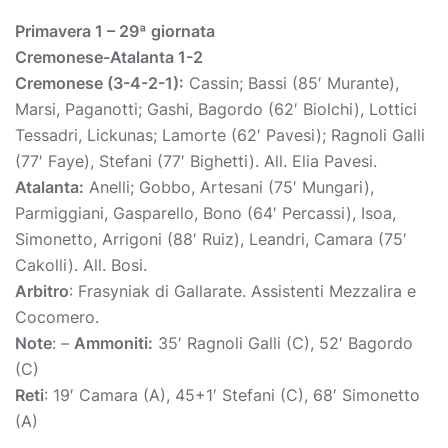
Primavera 1 – 29ª giornata
Cremonese-Atalanta 1-2
Cremonese (3-4-2-1):
Cassin; Bassi (85′ Murante),
Marsi, Paganotti; Gashi, Bagordo (62′ Biolchi), Lottici
Tessadri, Lickunas; Lamorte (62′ Pavesi); Ragnoli Galli
(77′ Faye), Stefani (77′ Bighetti). All. Elia Pavesi.
Atalanta:
Anelli; Gobbo, Artesani (75′ Mungari),
Parmiggiani, Gasparello, Bono (64′ Percassi), Isoa,
Simonetto, Arrigoni (88′ Ruiz), Leandri, Camara (75′
Cakolli). All. Bosi.
Arbitro
: Frasyniak di Gallarate. Assistenti Mezzalira e
Cocomero.
Note
: –
Ammoniti:
35′ Ragnoli Galli (C), 52′ Bagordo
(C)
Reti
: 19′ Camara (A), 45+1′ Stefani (C), 68′ Simonetto
(A)