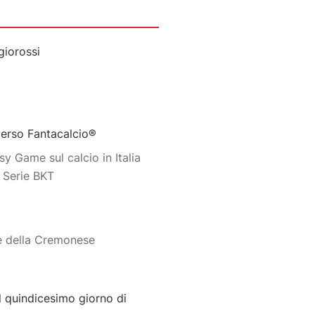
giorossi
iverso Fantacalcio®
y Game sul calcio in Italia
o Serie BKT
e della Cremonese
 quindicesimo giorno di