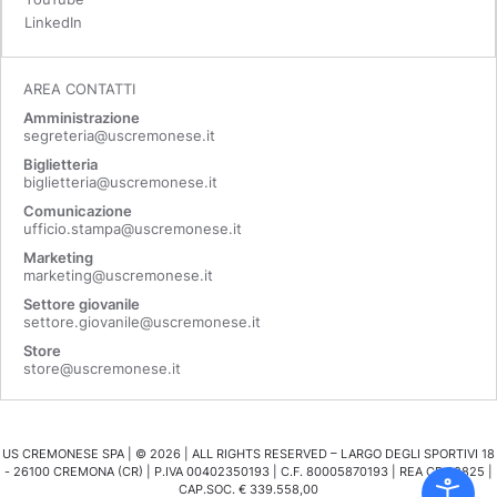
LinkedIn
AREA CONTATTI
Amministrazione
segreteria@uscremonese.it
Biglietteria
biglietteria@uscremonese.it
Comunicazione
ufficio.stampa@uscremonese.it
Marketing
marketing@uscremonese.it
Settore giovanile
settore.giovanile@uscremonese.it
Store
store@uscremonese.it
US CREMONESE SPA | ©
2026
| ALL RIGHTS RESERVED – LARGO DEGLI SPORTIVI 18
- 26100 CREMONA (CR) | P.IVA 00402350193 | C.F. 80005870193 | REA CR 98825 |
CAP.SOC. € 339.558,00