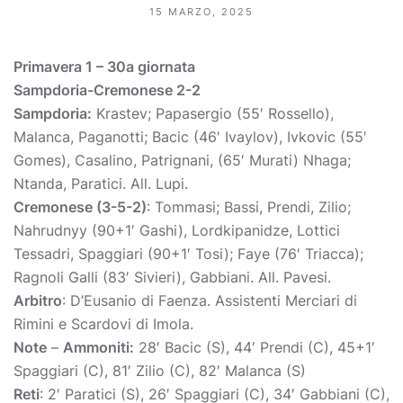
15 MARZO, 2025
Primavera 1 – 30a giornata
Sampdoria-Cremonese 2-2
Sampdoria:
Krastev; Papasergio (55′ Rossello),
Malanca, Paganotti; Bacic (46′ Ivaylov), Ivkovic (55′
Gomes), Casalino, Patrignani, (65′ Murati) Nhaga;
Ntanda, Paratici. All. Lupi.
Cremonese (3-5-2)
: Tommasi; Bassi, Prendi, Zilio;
Nahrudnyy (90+1′ Gashi), Lordkipanidze, Lottici
Tessadri, Spaggiari (90+1′ Tosi); Faye (76′ Triacca);
Ragnoli Galli (83′ Sivieri), Gabbiani. All. Pavesi.
Arbitro
: D’Eusanio di Faenza. Assistenti Merciari di
Rimini e Scardovi di Imola.
Note
–
Ammoniti:
28′ Bacic (S), 44′ Prendi (C), 45+1′
Spaggiari (C), 81′ Zilio (C), 82′ Malanca (S)
Reti
: 2′ Paratici (S), 26′ Spaggiari (C), 34′ Gabbiani (C),