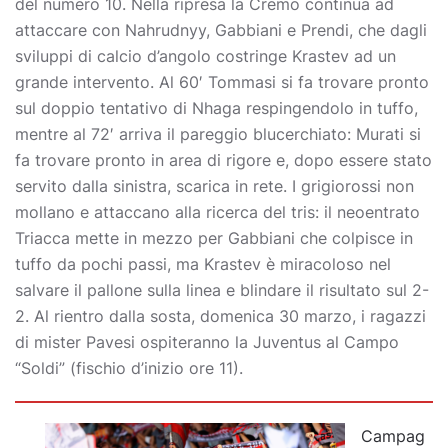
del numero 10. Nella ripresa la Cremo continua ad
attaccare con Nahrudnyy, Gabbiani e Prendi, che dagli
sviluppi di calcio d’angolo costringe Krastev ad un
grande intervento. Al 60′ Tommasi si fa trovare pronto
sul doppio tentativo di Nhaga respingendolo in tuffo,
mentre al 72′ arriva il pareggio blucerchiato: Murati si
fa trovare pronto in area di rigore e, dopo essere stato
servito dalla sinistra, scarica in rete. I grigiorossi non
mollano e attaccano alla ricerca del tris: il neoentrato
Triacca mette in mezzo per Gabbiani che colpisce in
tuffo da pochi passi, ma Krastev è miracoloso nel
salvare il pallone sulla linea e blindare il risultato sul 2-
2. Al rientro dalla sosta, domenica 30 marzo, i ragazzi
di mister Pavesi ospiteranno la Juventus al Campo
“Soldi” (fischio d’inizio ore 11).
Campag