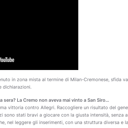
enuto in zona mista al termine di Milan-Cremonese, sfida val
 dichiarazioni.
sta sera? La Cremo non aveva mai vinto a San Siro…
a vittoria contro Allegri. Raccogliere un risultato del gen
zi sono stati bravi a giocare con la giusta intensità, senza a
, nel leggere gli inserimenti, con una struttura diversa e la