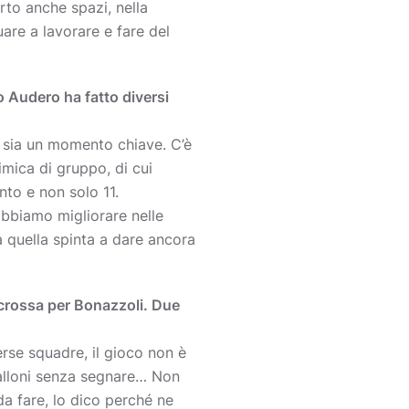
erto anche spazi, nella
re a lavorare e fare del
o Audero ha fatto diversi
 sia un momento chiave. C’è
imica di gruppo, di cui
to e non solo 11.
obbiamo migliorare nelle
à quella spinta a dare ancora
a crossa per Bonazzoli. Due
rse squadre, il gioco non è
 palloni senza segnare… Non
a fare, lo dico perché ne