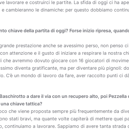
erve lavorare e costruirci le partite. La sfida di oggi ci ha ap
 e cambieranno le dinamiche: per questo dobbiamo continua
to chiave della partita di oggi? Forse inizio ripresa, quand
grande prestazione anche se avessimo perso, non penso ci
con attenzione e il gusto di iniziare a respirare la nostra ch
 che avremmo dovuto giocare con 16 giocatori di movimen
ssimo diventa gratificante, ma per diventare più pignoli: d
lo. C’è un mondo di lavoro da fare, aver raccolto punti ci d
Baschirotto a dare il via con un recupero alto, poi Pezzell
 una chiave tattica?
ioco che viene proposta sempre più frequentemente da dive
 Sono stati bravi, ma quante volte capiterà di mettere quei
o, continuiamo a lavorare. Sappiamo di avere tanta strada d