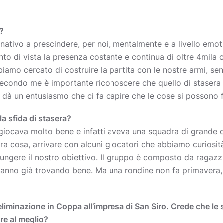
o?
nativo a prescindere, per noi, mentalmente e a livello emoti
nto di vista la presenza costante e continua di oltre 4mila 
iamo cercato di costruire la partita con le nostre armi, sen
condo me è importante riconoscere che quello di stasera n
dà un entusiasmo che ci fa capire che le cose si possono f
a sfida di stasera?
iocava molto bene e infatti aveva una squadra di grande qu
tra cosa, arrivare con alcuni giocatori che abbiamo curiosit
iungere il nostro obiettivo. Il gruppo è composto da ragaz
 stanno già trovando bene. Ma una rondine non fa primaver
liminazione in Coppa all’impresa di San Siro. Crede che l
re al meglio?