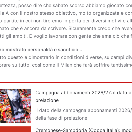
ertezza, posso dire che sabato scorso abbiamo giocato co
ie A con il nostro stesso obiettivo, molto organizzata e con
no partite in cui non tireremo in porta per diversi motivi e 
onato che è ancora da scrivere. Sicuramente credo che aver
tti gli ambiti. E voglio lavorare con gente che ama ciò che f
anno mostrato personalità e sacrificio…
to questo e dimostrarlo in condizioni diverse, su campi div
are su tutto, così come il Milan che farà soffrire tantissi
Campagna abbonamenti 2026/27: il dato ad 
prelazione
Il dato della campagna abbonamenti 2026/
della fase di prelazione
Cremonese-Sampdoria (Coppa Italia): moda