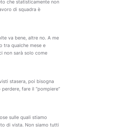
eto che statisticamente non
lavoro di squadra è
olte va bene, altre no. A me
no tra qualche mese e
ci non sarà solo come
visti stasera, poi bisogna
 perdere, fare il “pompiere”
ose sulle quali stiamo
to di vista. Non siamo tutti