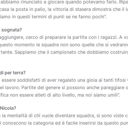
n abbiamo rinunciato a giocare quando potevamo farlo. Rip
asa la posta in palio, la vittoria di stasera dimostra che il 
amo in questi termini di punti se ne fanno pochi”.
a sognata?
ggiungere, cerco di preparare la partita con i ragazzi. A v
n questo momento le squadre non sono quelle che si vedran
portante. Sappiamo che il campionato che dobbiamo costruir
di per terra?
ssere soddisfatti di aver regalato una gioia ai tanti tifosi 
el lavoro. Partite del genere si possono anche pareggiare o
ica non essere atleti di alto livello, ma noi siamo umili”.
 Nicola?
 la mentalità di chi vuole diventare squadra, si sono viste c
ti conoscono la categoria ed è facile inserirsi da questo pun