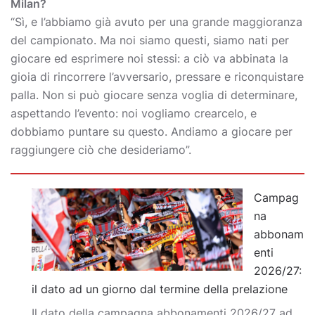
Milan?
“Sì, e l’abbiamo già avuto per una grande maggioranza
del campionato. Ma noi siamo questi, siamo nati per
giocare ed esprimere noi stessi: a ciò va abbinata la
gioia di rincorrere l’avversario, pressare e riconquistare
palla. Non si può giocare senza voglia di determinare,
aspettando l’evento: noi vogliamo crearcelo, e
dobbiamo puntare su questo. Andiamo a giocare per
raggiungere ciò che desideriamo”.
Campag
na
abbonam
enti
2026/27:
il dato ad un giorno dal termine della prelazione
Il dato della campagna abbonamenti 2026/27 ad