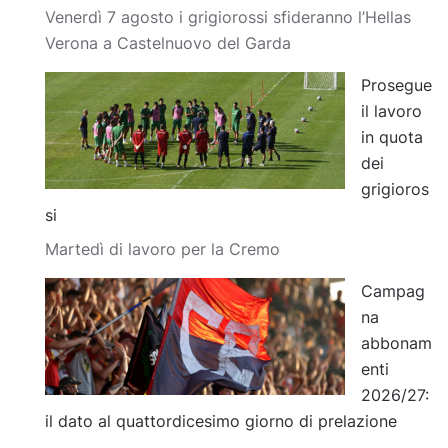
Venerdì 7 agosto i grigiorossi sfideranno l’Hellas
Verona a Castelnuovo del Garda
Prosegue
il lavoro
in quota
dei
grigioros
si
Martedì di lavoro per la Cremo
Campag
na
abbonam
enti
2026/27:
il dato al quattordicesimo giorno di prelazione