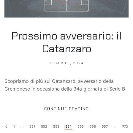
Prossimo avversario: il
Catanzaro
18 APRILE, 2024
Scopriamo di più sul Catanzaro, avversario della
Cremonese in occasione della 34a giornata di Serie B
CONTINUE READING
1
…
551
552
553
554
555
556
557
…
773