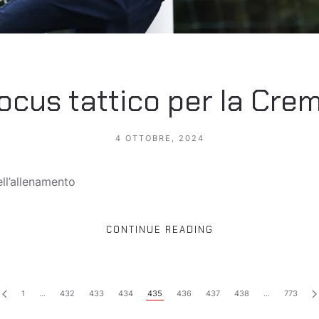
ocus tattico per la Cre
4 OTTOBRE, 2024
ell’allenamento
CONTINUE READING
1
…
432
433
434
435
436
437
438
…
773