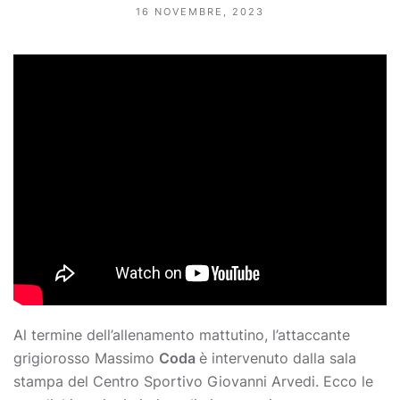
16 NOVEMBRE, 2023
Al termine dell’allenamento mattutino, l’attaccante
grigiorosso Massimo
Coda
è intervenuto dalla sala
stampa del Centro Sportivo Giovanni Arvedi. Ecco le