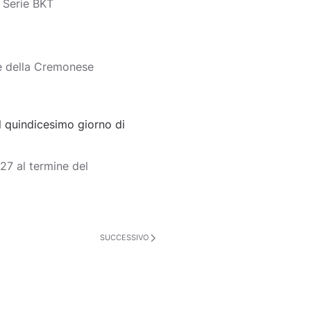
o Serie BKT
e della Cremonese
 quindicesimo giorno di
7 al termine del
SUCCESSIVO