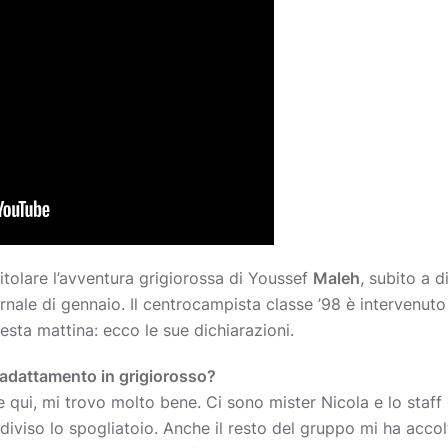
titolare l’avventura grigiorossa di Youssef
Maleh
, subito a 
ernale di gennaio. Il centrocampista classe ’98 è intervenut
esta mattina: ecco le sue dichiarazioni.
 adattamento in grigiorosso?
 qui, mi trovo molto bene. Ci sono mister Nicola e lo staff 
diviso lo spogliatoio. Anche il resto del gruppo mi ha acco