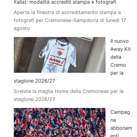
Italia): modalità accrediti stampa e fotografi
Aperta la finestra di accreditamento stampa e
fotografi per Cremonese-Sampdoria di lunedì 17
agosto
Il nuovo
Away Kit
della
Cremo
per la
stagione 2026/27
Svelata la maglia Home della Cremonese per la
stagione 2026/27
Campag
na
abbonam
enti