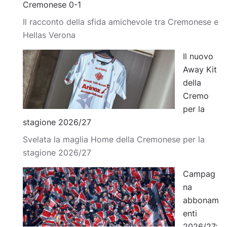
Cremonese 0-1
Il racconto della sfida amichevole tra Cremonese e
Hellas Verona
Il nuovo
Away Kit
della
Cremo
per la
stagione 2026/27
Svelata la maglia Home della Cremonese per la
stagione 2026/27
Campag
na
abbonam
enti
2026/27: