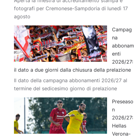
Aperta la finestra di accreditamento stampa e
fotografi per Cremonese-Sampdoria di lunedì 17
agosto
Campag
na
abbonam
enti
2026/27:
il dato a due giorni dalla chiusura della prelazione
Il dato della campagna abbonamenti 2026/27 al
termine del sedicesimo giorno di prelazione
Preseaso
n
2026/27:
Hellas
Verona-