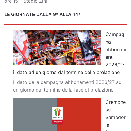
ore 15 – Stadio Zini
LE GIORNATE DALLA 9ª ALLA 14ª
Campag
na
abbonam
enti
2026/27:
il dato ad un giorno dal termine della prelazione
Il dato della campagna abbonamenti 2026/27 ad
un giorno dal termine della fase di prelazione
Cremone
se-
Sampdor
ia