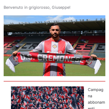
Benvenuto in grigiorosso, Giuseppe!
Campag
na
abbonam
enti