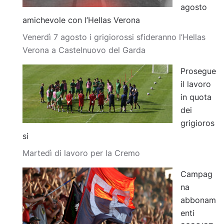
agosto
amichevole con l’Hellas Verona
Venerdì 7 agosto i grigiorossi sfideranno l’Hellas
Verona a Castelnuovo del Garda
Prosegue
il lavoro
in quota
dei
grigioros
si
Martedì di lavoro per la Cremo
Campag
na
abbonam
enti