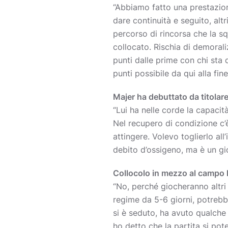
“Abbiamo fatto una prestazion
dare continuità e seguito, al
percorso di rincorsa che la s
collocato. Rischia di demoral
punti dalle prime con chi sta
punti possibile da qui alla fine
Majer ha debuttato da titolar
“Lui ha nelle corde la capacit
Nel recupero di condizione c’è
attingere. Volevo toglierlo all
debito d’ossigeno, ma è un gi
Collocolo in mezzo al campo ha
“No, perché giocheranno altri
regime da 5-6 giorni, potrebbe
si è seduto, ha avuto qualche 
ho detto che la partita si pot