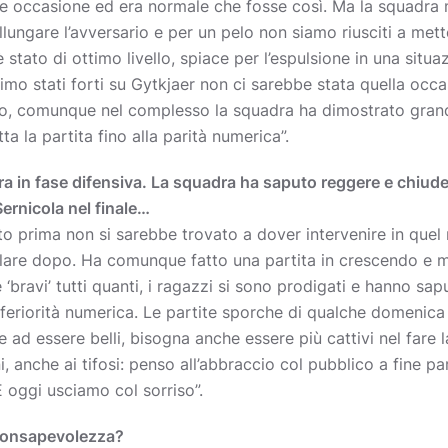
 occasione ed era normale che fosse così. Ma la squadra m
lungare l’avversario e per un pelo non siamo riusciti a metter
stato di ottimo livello, spiace per l’espulsione in una situa
ssimo stati forti su Gytkjaer non ci sarebbe stata quella o
o, comunque nel complesso la squadra ha dimostrato grande 
a la partita fino alla parità numerica”.
ra in fase difensiva. La squadra ha saputo reggere e chiuder
Sernicola nel finale…
to prima non si sarebbe trovato a dover intervenire in que
re dopo. Ha comunque fatto una partita in crescendo e mi è
‘bravi’ tutti quanti, i ragazzi si sono prodigati e hanno sap
 inferiorità numerica. Le partite sporche di qualche domenic
e ad essere belli, bisogna anche essere più cattivi nel fare l
 anche ai tifosi: penso all’abbraccio col pubblico a fine p
 oggi usciamo col sorriso”.
 consapevolezza?