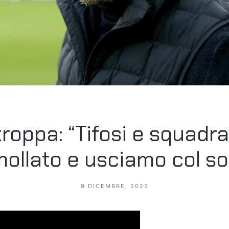
troppa: “Tifosi e squadr
ollato e usciamo col so
9 DICEMBRE, 2023