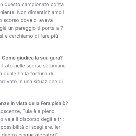
. In questo campionato conta
 niente. Non dimentichiamo il
to scorso dove ci aveva
già un pareggio ti porta a 7
sì e cerchiamo di fare più
a. Come giudica la sua gara?
ntrato nelle scorse settimane.
a quale ho la fortuna di
arrivato in una situazione di
nze in vista della Feralpisalò?
noscenze, Tuia è a pieno
vale il discorso degli altri:
ssibilità di scegliere. Ieri
 dentro cinque giocatori”.