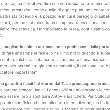
e tosta, ma è riduttivo dire che non abbiamo fatto niente
trimenti prestazioni come quelle di oggi e punti non contano
quadra sta facendo e la posizione in cui il pareggio di saba
izzarti, perché stai facendo un campionato eccezionale ma 
 dietro che scavalca. Non molliamo la presa, continuiamo co
”.
e, sbagliando solo in un’occasione a pochi passi dalla port
à di fare entrambe le fasi e lo ha dimostrato quando è sube
 stato qualche rallentamento, sicuramente è una risorsa all
’intervallo perché era già stato ammonito, il gol sbagliato è 
ocatore importante”.
 garantito fisicità al ritorno dal 1′. La preoccupano le asse
 e saremo sempre undici. Lochoshvili sta migliorando le co
ro essere loro a sostituire Antov e Bianchetti. Per Collocolo 
problemino fisico che ha rallentato la condizione, ma ho la po
eva decidere con i cambi e io ho la fortuna di poter mettere