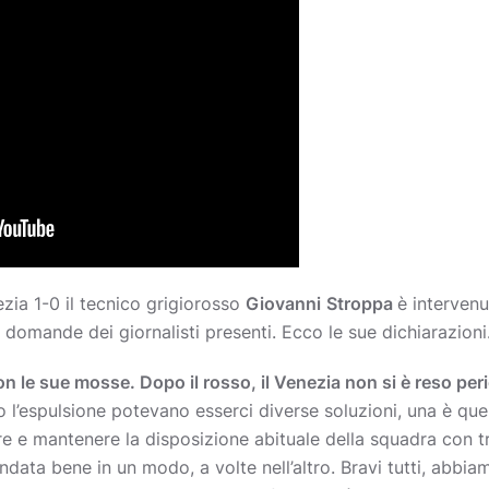
ia 1-0 il tecnico grigiorosso
Giovanni
Stroppa
è intervenu
e domande dei giornalisti presenti. Ecco le sue dichiarazioni
con le sue mosse. Dopo il rosso, il Venezia non si è reso pe
o l’espulsione potevano esserci diverse soluzioni, una è quell
re e mantenere la disposizione abituale della squadra con tr
ndata bene in un modo, a volte nell’altro. Bravi tutti, abbiam