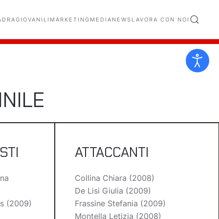
ADRA
GIOVANILI
MARKETING
MEDIA
NEWS
LAVORA CON NOI
INILE
STI
ATTACCANTI
ina
Collina Chiara (2008)
De Lisi Giulia (2009)
is (2009)
Frassine Stefania (2009)
Montella Letizia (2008)