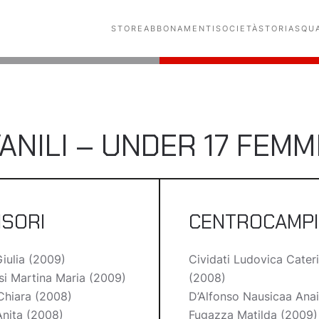
STORE
ABBONAMENTI
SOCIETÀ
STORIA
SQU
ANILI – UNDER 17 FEMM
NSORI
CENTROCAMPI
iulia (2009)
Cividati Ludovica Cater
i Martina Maria (2009)
(2008)
Chiara (2008)
D’Alfonso Nausicaa Ana
Anita (2008)
Fugazza Matilda (2009)