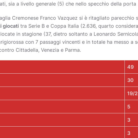
ti, sia a livello generale (5) che nello specchio della porta 
aglia Cremonese Franco Vazquez si è ritagliato parecchio sp
i giocati
tra Serie B e Coppa Italia (2.636, quarto considera
cate in stagione (37, dietro soltanto a Leonardo Sernicola).
rigiorossa con 7 passaggi vincenti e in totale ha messo a s
contro Cittadella, Venezia e Parma.
49
30
19/
5
3
3