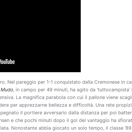
tro. Nel pareggio per 1-1 conquistato dalla Cremonese in ca
l
Mudo
, in campo per 49 minuti, ha agito da ‘tuttocampista
fensiva. La magnifica parabola con cui il pallone viene scag
dere per apprezzarne bellezza e difficoltà. Una rete propizi
egnato il portiere avversario dalla distanza per poi batter
sen e che pochi minuti dopo il gol del vantaggio ha sfiora
lata. Nonostante abbia giocato un solo tempo, il classe ’89 