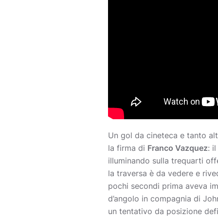
Un gol da cineteca e tanto al
la firma di
Franco Vazquez
: i
illuminando sulla trequarti of
la traversa è da vedere e rive
pochi secondi prima aveva imp
d’angolo in compagnia di John
un tentativo da posizione defi