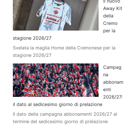
Il nuovo
Away Kit
della
Cremo
per la
stagione 2026/27
Svelata la maglia Home della Cremonese per la
stagione 2026/27
Campag
na
abbonam
enti
2026/27:
il dato al sedicesimo giorno di prelazione
Il dato della campagna abbonamenti 2026/27 al
termine del sedicesimo giorno di prelazione