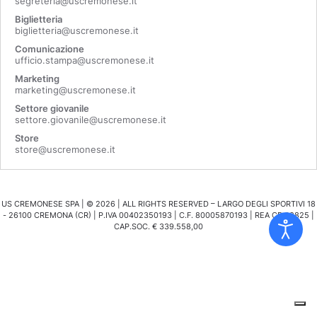
segreteria@uscremonese.it
Biglietteria
biglietteria@uscremonese.it
Comunicazione
ufficio.stampa@uscremonese.it
Marketing
marketing@uscremonese.it
Settore giovanile
settore.giovanile@uscremonese.it
Store
store@uscremonese.it
US CREMONESE SPA | ©
2026
| ALL RIGHTS RESERVED – LARGO DEGLI SPORTIVI 18
- 26100 CREMONA (CR) | P.IVA 00402350193 | C.F. 80005870193 | REA CR 98825 |
CAP.SOC. € 339.558,00