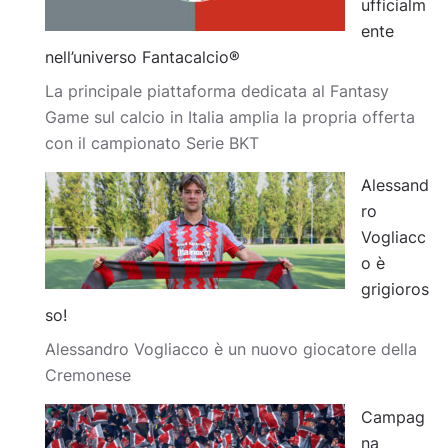
ufficialm
ente
nell’universo Fantacalcio®
La principale piattaforma dedicata al Fantasy
Game sul calcio in Italia amplia la propria offerta
con il campionato Serie BKT
Alessand
ro
Vogliacc
o è
grigioros
so!
Alessandro Vogliacco è un nuovo giocatore della
Cremonese
Campag
na