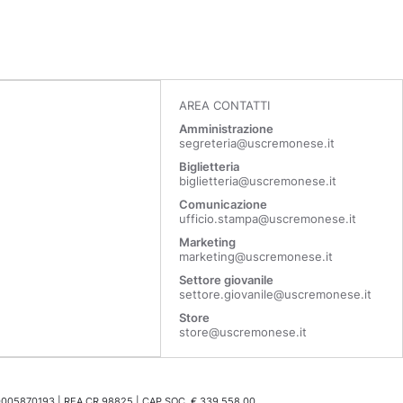
AREA CONTATTI
Amministrazione
segreteria@uscremonese.it
Biglietteria
biglietteria@uscremonese.it
Comunicazione
ufficio.stampa@uscremonese.it
Marketing
marketing@uscremonese.it
Settore giovanile
settore.giovanile@uscremonese.it
Store
store@uscremonese.it
0005870193 | REA CR 98825 | CAP.SOC. € 339.558,00