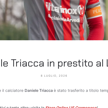
le Triacca in prestito al
8 LUGLIO, 2026
il calciatore
Daniele Triacca
è stato trasferito a titolo te
i e tanto altro: visita lo
Store Online US Cremonese
!