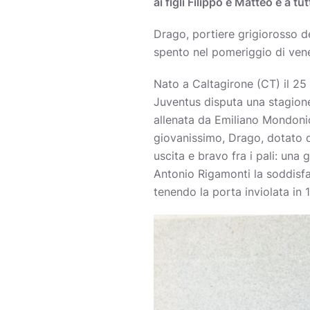
ai figli Filippo e Matteo e a t
Drago, portiere grigiorosso d
spento nel pomeriggio di vene
Nato a Caltagirone (CT) il 25
Juventus disputa una stagione
allenata da Emiliano Mondonic
giovanissimo, Drago, dotato d
uscita e bravo fra i pali: una
Antonio Rigamonti la soddisfa
tenendo la porta inviolata in 