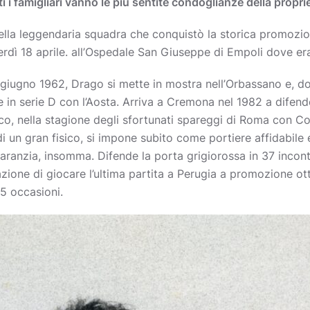
utti i famigliari vanno le più sentite condoglianze della propr
ella leggendaria squadra che conquistò la storica promozion
rdì 18 aprile. all’Ospedale San Giuseppe di Empoli dove era
 giugno 1962, Drago si mette in mostra nell’Orbassano e, do
 in serie D con l’Aosta. Arriva a Cremona nel 1982 a difend
o, nella stagione degli sfortunati spareggi di Roma con C
i un gran fisico, si impone subito come portiere affidabile
 garanzia, insomma. Difende la porta grigiorossa in 37 incont
zione di giocare l’ultima partita a Perugia a promozione ot
15 occasioni.