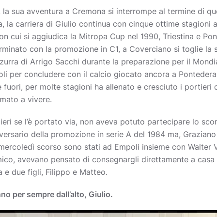
, la sua avventura a Cremona si interrompe al termine di q
, la carriera di Giulio continua con cinque ottime stagioni a
con cui si aggiudica la Mitropa Cup nel 1990, Triestina e Pon
inato con la promozione in C1, a Coverciano si toglie la s
urra di Arrigo Sacchi durante la preparazione per il Mondia
li per concludere con il calcio giocato ancora a Pontedera
fuori, per molte stagioni ha allenato e cresciuto i portieri 
rmato a vivere.
ieri se l’è portato via, non aveva potuto partecipare lo scor
iversario della promozione in serie A del 1984 ma, Grazia
mercoledì scorso sono stati ad Empoli insieme con Walter V
amico, avevano pensato di consegnargli direttamente a casa 
 e due figli, Filippo e Matteo.
no per sempre dall’alto, Giulio.