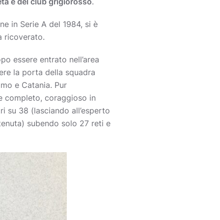
ietà e del club grigiorosso
.
e in Serie A del 1984, si è
 ricoverato.
po essere entrato nell’area
ere la porta della squadra
omo e Catania. Pur
 e completo, coraggioso in
ri su 38 (lasciando all’esperto
tenuta) subendo solo 27 reti e