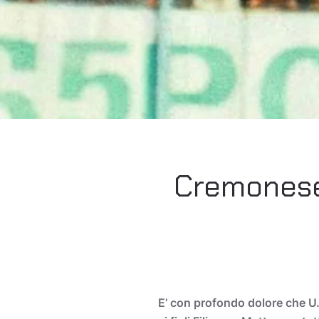
Cremonese 
E’ con profondo dolore che U.