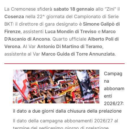
La Cremonese sfiderà
sabato 18 gennaio
allo “Zini” il
Cosenza
nella 22^ giornata del Campionato di Serie
BKT: il direttore di gara designato è
Simone Galipò di
Firenze
, assistenti
Luca Mondin di Treviso
e
Marco
D’Ascanio di Ancona
. Quarto ufficiale
Alberto Poli di
Verona
. Al Var
Antonio Di Martino di Teramo
,
assistente al Var
Marco Guida di Torre Annunziata
.
Campag
na
abbonam
enti
2026/27:
il dato a due giorni dalla chiusura della prelazione
Il dato della campagna abbonamenti 2026/27 al
termine del sedicesimo giorno di prelazione