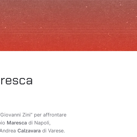
aresca
“Giovanni Zini” per affrontare
bio
Maresca
di Napoli,
e Andrea
Calzavara
di Varese.