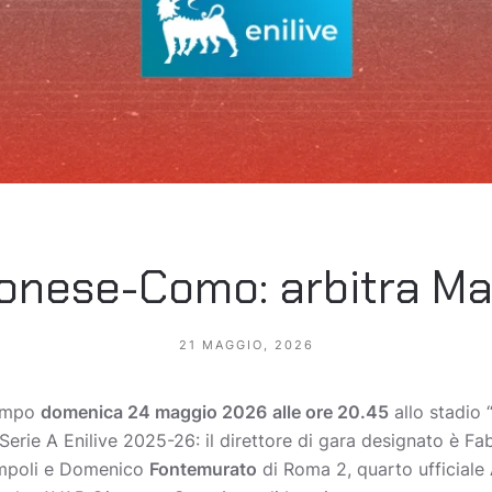
nese-Como: arbitra M
21 MAGGIO, 2026
campo
domenica 24 maggio 2026
alle ore 20.45
allo stadio 
Serie A Enilive 2025-26: il direttore di gara designato è Fa
mpoli e Domenico
Fontemurato
di Roma 2, quarto ufficial