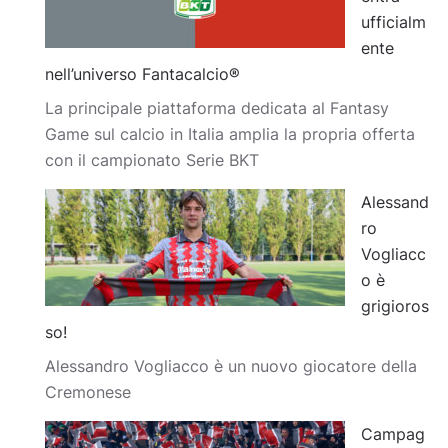
ufficialm
ente
nell’universo Fantacalcio®
La principale piattaforma dedicata al Fantasy
Game sul calcio in Italia amplia la propria offerta
con il campionato Serie BKT
Alessand
ro
Vogliacc
o è
grigioros
so!
Alessandro Vogliacco è un nuovo giocatore della
Cremonese
Campag