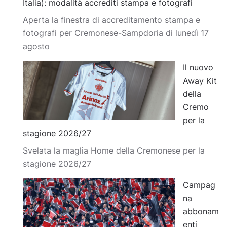
Italia): modalità accrediti stampa e fotografi
Aperta la finestra di accreditamento stampa e
fotografi per Cremonese-Sampdoria di lunedì 17
agosto
Il nuovo
Away Kit
della
Cremo
per la
stagione 2026/27
Svelata la maglia Home della Cremonese per la
stagione 2026/27
Campag
na
abbonam
enti