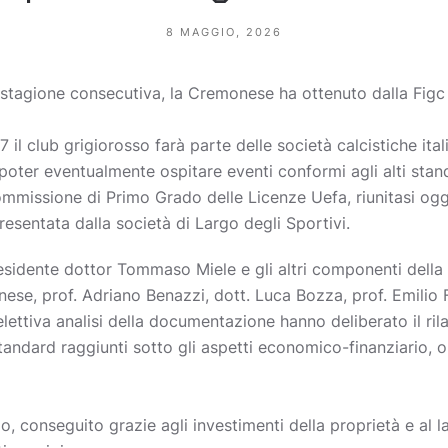
8 MAGGIO, 2026
a stagione consecutiva, la Cremonese ha ottenuto dalla Figc
il club grigiorosso farà parte delle società calcistiche ita
poter eventualmente ospitare eventi conformi agli alti stand
Commissione di Primo Grado delle Licenze Uefa, riunitasi og
esentata dalla società di Largo degli Sportivi.
 presidente dottor Tommaso Miele e gli altri componenti dell
ese, prof. Adriano Benazzi, dott. Luca Bozza, prof. Emilio F
lettiva analisi della documentazione hanno deliberato il rila
andard raggiunti sotto gli aspetti economico-finanziario, o
io, conseguito grazie agli investimenti della proprietà e al 