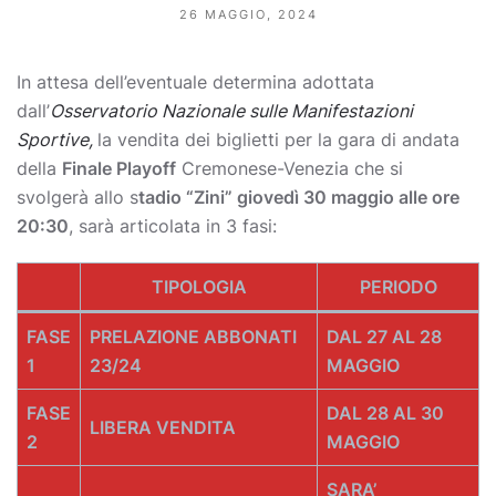
26 MAGGIO, 2024
In attesa dell’eventuale determina adottata
dall’
Osservatorio Nazionale sulle Manifestazioni
Sportive,
la vendita dei biglietti per la gara di andata
della
Finale Playoff
Cremonese-Venezia che si
svolgerà allo s
tadio “Zini” giovedì 30 maggio alle ore
20:30
, sarà articolata in 3 fasi:
TIPOLOGIA
PERIODO
FASE
PRELAZIONE ABBONATI
DAL 27 AL 28
1
23/24
MAGGIO
FASE
DAL 28 AL 30
LIBERA VENDITA
2
MAGGIO
SARA’