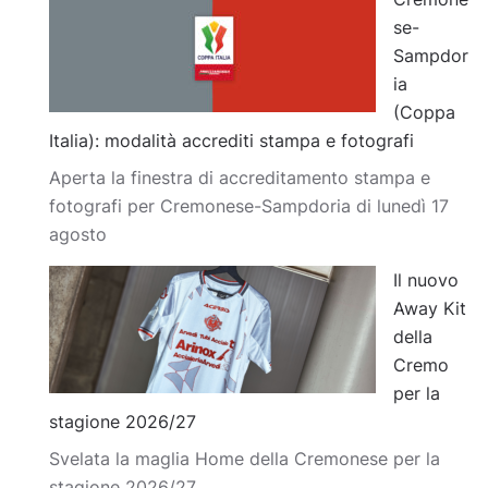
se-
Sampdor
ia
(Coppa
Italia): modalità accrediti stampa e fotografi
Aperta la finestra di accreditamento stampa e
fotografi per Cremonese-Sampdoria di lunedì 17
agosto
Il nuovo
Away Kit
della
Cremo
per la
stagione 2026/27
Svelata la maglia Home della Cremonese per la
stagione 2026/27