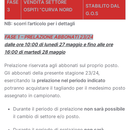
FASE
VENDITA SETTORE
STABILITO DAL
3
OSPITI “CURVA NORD
G.O.S
NB: scorri l’articolo per i dettagli
FASE 1 – PRELAZIONE ABBONATI 23/24
dalle ore 10:00 di lunedì 27 maggio e fino alle ore
16:00 di martedì 28 maggio
Prelazione riservata agli abbonati sul proprio posto.
Gli abbonati della presente stagione 23/24,
esercitando la
prelazione nel periodo indicato
potranno acquistare il tagliando per il medesimo posto
assegnato in campionato.
Durante il periodo di prelazione
non sarà possibile
il cambio di settore e/o posto.
Durante il periodo di prelazione
non sarà