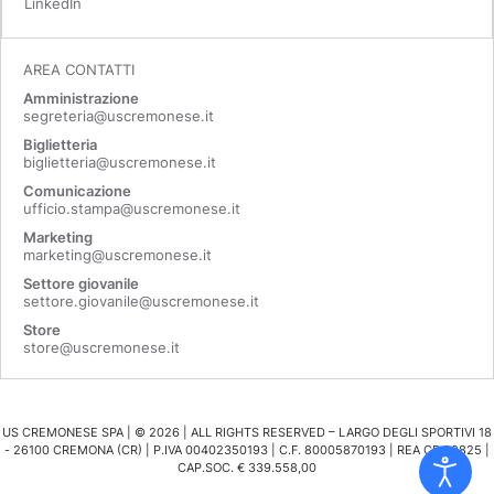
LinkedIn
AREA CONTATTI
Amministrazione
segreteria@uscremonese.it
Biglietteria
biglietteria@uscremonese.it
Comunicazione
ufficio.stampa@uscremonese.it
Marketing
marketing@uscremonese.it
Settore giovanile
settore.giovanile@uscremonese.it
Store
store@uscremonese.it
US CREMONESE SPA | ©
2026
| ALL RIGHTS RESERVED – LARGO DEGLI SPORTIVI 18
- 26100 CREMONA (CR) | P.IVA 00402350193 | C.F. 80005870193 | REA CR 98825 |
CAP.SOC. € 339.558,00