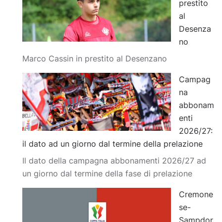
prestito
al
Desenza
no
Marco Cassin in prestito al Desenzano
Campag
na
abbonam
enti
2026/27:
il dato ad un giorno dal termine della prelazione
Il dato della campagna abbonamenti 2026/27 ad
un giorno dal termine della fase di prelazione
Cremone
se-
Sampdor