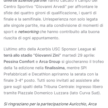
diverse aziende partner
hanno calcato il campo del
Centro Sportivo “Giovanni Arvedi” per affrontare le
sfide dei quattro gironi di qualificazione, i quarti di
finale e la semifinale. Un’esperienza non solo legata
alle singole partite, ma alla condivisione di momenti di
sport e
networking
che hanno contribuito alla buona
riuscita di ogni appuntamento.
L’ultimo atto della Acerbis USC Sponsor League
si
terrà allo stadio “Giovanni Zini”
martedì 29 aprile:
Pessina Comfort
e
Arca Group
si giocheranno il trofeo
della 1a edizione nella
finalissima
, mentre SPI
Prefabbricati e Decathlon apriranno la serata con la
finale 3-4° posto. Tutti sono invitati ad assistere alle
gare sugli spalti della Tribuna Centrale: ingresso libero
tramite Piazzale Domenico Luzzara (lato Curva Sud).
Si ringraziano per la partecipazione Auricchio, Arca