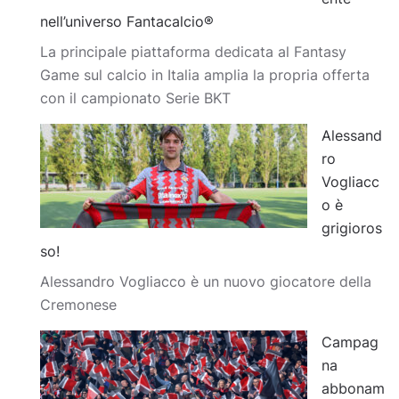
nell’universo Fantacalcio®
La principale piattaforma dedicata al Fantasy
Game sul calcio in Italia amplia la propria offerta
con il campionato Serie BKT
Alessand
ro
Vogliacc
o è
grigioros
so!
Alessandro Vogliacco è un nuovo giocatore della
Cremonese
Campag
na
abbonam