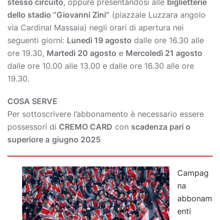
stesso circuito
, oppure presentandosi alle
biglietterie
dello stadio “Giovanni Zini”
(piazzale Luzzara angolo
via Cardinal Massaia) negli orari di apertura nei
seguenti giorni:
Lunedì 19 agosto
dalle ore 16.30 alle
ore 19.30,
Martedì 20 agosto
e
Mercoledì 21 agosto
dalle ore 10.00 alle 13.00 e dalle ore 16.30 alle ore
19.30.
COSA SERVE
Per sottoscrivere l’abbonamento è necessario essere
possessori di
CREMO CARD
con
scadenza pari o
superiore a
giugno 2025
Campag
na
abbonam
enti