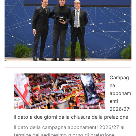
Campag
na
abbonam
enti
2026/27:
il dato a due giorni dalla chiusura della prelazione
Il dato della campagna abbonamenti 2026/27 al
termine del sedicesimo giorno di prelazione