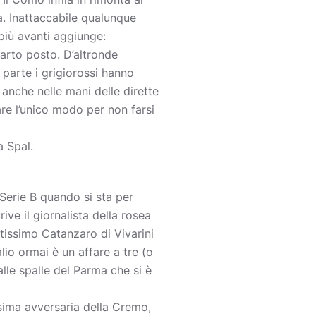
a. Inattaccabile qualunque
e più avanti aggiunge:
uarto posto. D’altronde
a parte i grigiorossi hanno
 anche nelle mani delle dirette
re l’unico modo per non farsi
a Spal.
Serie B quando si sta per
ve il giornalista della rosea
atissimo Catanzaro di Vivarini
alio ormai è un affare a tre (o
alle spalle del Parma che si è
sima avversaria della Cremo,