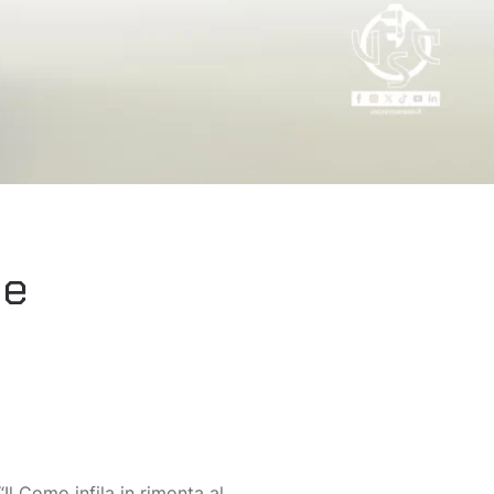
le
Il Como infila in rimonta al