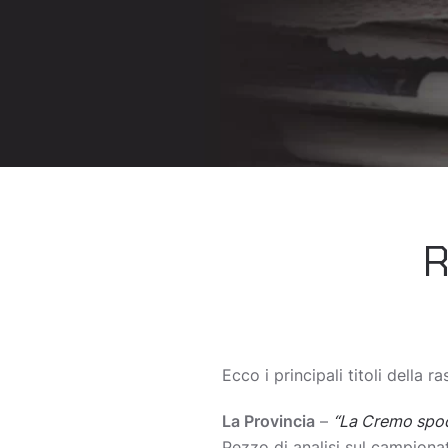
R
Ecco i principali titoli della
La Provincia
–
“La Cremo spode
Pezzo di analisi sul campionat