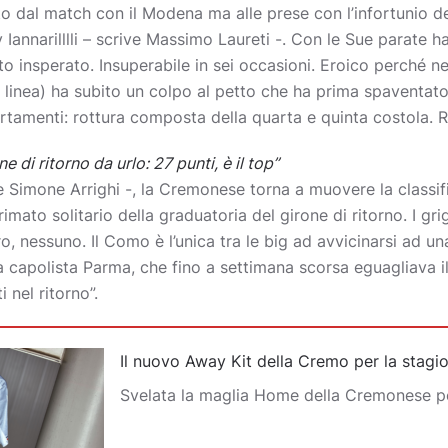
to dal match con il Modena ma alle prese con l’infortunio de
Iannarilllli – scrive Massimo Laureti -. Con le Sue parate h
o insperato. Insuperabile in sei occasioni. Eroico perché nell
 linea) ha subito un colpo al petto che ha prima spaventato p
rtamenti: rottura composta della quarta e quinta costola. Ri
e di ritorno da urlo: 27 punti, è il top”
ive Simone Arrighi -, la Cremonese torna a muovere la classif
imato solitario della graduatoria del girone di ritorno. I gr
, nessuno. Il Como è l’unica tra le big ad avvicinarsi ad u
 capolista Parma, che fino a settimana scorsa eguagliava il
 nel ritorno”.
Il nuovo Away Kit della Cremo per la stag
Svelata la maglia Home della Cremonese p