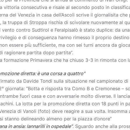
 vittoria consecutiva e risale al secondo posto in classific
ierna del Venezia in casa dell’Ascoli scrive il giornalisita ch
, la truppa di Stroppa rischia di scivolare nuovamente al q
 al vento contro Sudtirol e Feralpisalò è stato duplice: da un
rivilegio e di conseguenza hanno rimesso il proprio destino
non essere più sufficiente, ma con sei turni ancora da gioca
i ragionare partita dopo partita”.
a formazione Primavera che ha chiuso 3-3 in rimonta con l
mozione diretta: è una corsa a quattro”
irmato da Davide Tondi sulla situazione nel campionato di 
° giornata: “Botta e risposta tra Como B e Cremonese – scri
entrambe fuori casa e con avversarie molto diverse. Il lanci
i lachini. La lotta per la promozione diretta con 18 punti in p
 Venezia di Vanoli (foto) deve reagire a sua volta. Insomma 
 si stanno delineando almeno per la piazza d’onore”
a in ansia: lannarilli in ospedale”
. Sguardo anche alla pros