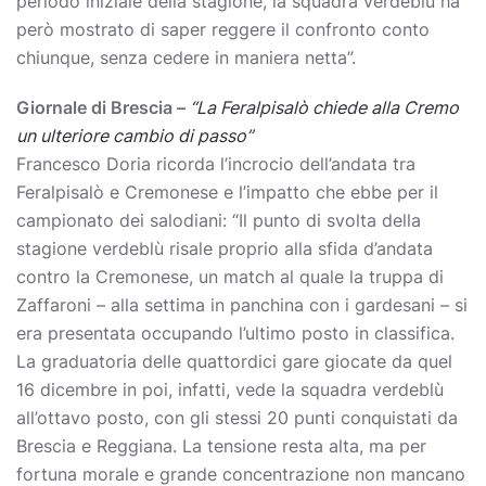
periodo iniziale della stagione, la squadra verdeblù ha
però mostrato di saper reggere il confronto conto
chiunque, senza cedere in maniera netta”.
Giornale di Brescia –
“La Feralpisalò chiede alla Cremo
un ulteriore cambio di passo”
Francesco Doria ricorda l’incrocio dell’andata tra
Feralpisalò e Cremonese e l’impatto che ebbe per il
campionato dei salodiani: “Il punto di svolta della
stagione verdeblù risale proprio alla sfida d’andata
contro la Cremonese, un match al quale la truppa di
Zaffaroni – alla settima in panchina con i gardesani – si
era presentata occupando l’ultimo posto in classifica.
La graduatoria delle quattordici gare giocate da quel
16 dicembre in poi, infatti, vede la squadra verdeblù
all’ottavo posto, con gli stessi 20 punti conquistati da
Brescia e Reggiana. La tensione resta alta, ma per
fortuna morale e grande concentrazione non mancano