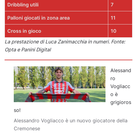
Dribbling utili
7
Palloni giocati in zona area
11
Cross in gioco
10
La prestazione di Luca Zanimacchia in numeri. Fonte:
Opta e Panini Digital
Alessand
ro
Vogliacc
o è
grigioros
so!
Alessandro Vogliacco è un nuovo giocatore della
Cremonese